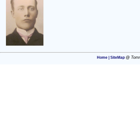
@ Tommi
Home |
SiteMap