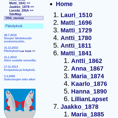
Home
Matti_1841 >>
Jaakko_1878 >>
Lassila_DNA >>
Lauri_1510
SiteMap
DNA_taustaa
Matti_1696
Päivityksiä
Matti_1729
28.7.2019
Antti_1780
Sivujen lähdekoodit
modernisoitiin.
Antti_1811
31.12.2015
Päivityksiä
Lue lisää >>
Matti_1841
31.1.2014
Antti_1862
Siirto uudelle serverille.
17.11.2013
Anna_1867
Korjauksia ja lisäyksiä.
Maria_1874
3.3.2000
Sukusivujen teko alkoi
Kaarlo_1876
Hanna_1890
LillianLapset
Jaakko_1878
Maria_1885