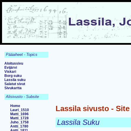
Pääaiheet - Topics
Aloitussivu
Evijärvi
Viskari
Borg suku
Lassila suku
Salatut sivut
Sivukartta
Alisivusto - Subsite
Home
Lassila sivusto - Sit
Lauri_1510
Matti_1696
Matti_1728
Lassila Suku
Juho_1758
Antti_1780
Antti_1811