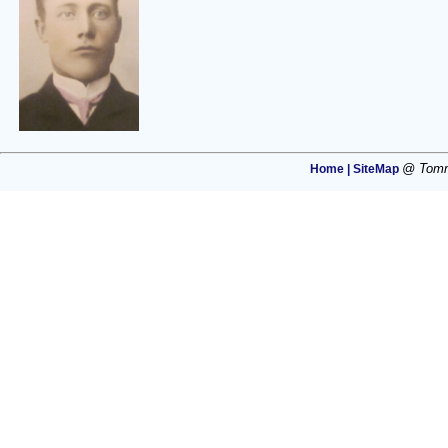
@ Tommi
Home |
SiteMap