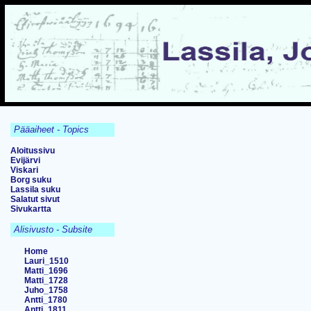
Pääaiheet - Topics
Aloitussivu
Evijärvi
Viskari
Borg suku
Lassila suku
Salatut sivut
Sivukartta
Alisivusto - Subsite
Home
Lauri_1510
Matti_1696
Matti_1728
Juho_1758
Antti_1780
Antti_1811