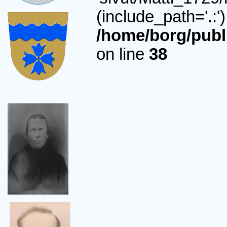
(include_path='.:')
/home/borg/publ
on line
38