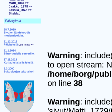
Matti_1841 >>
Jaakko_1878 >>
Lassila_DNA >>
SiteMap
Päivityksiä
28.7.2019
Sivujen lähdekoodit
modernisoitiin.
31.12.2015
Päivityksiä
Lue lisää >>
31.1.2014
Warning
: include
Siirto uudelle serverille.
17.11.2013
to open stream: No
Korjauksia ja lisäyksiä.
3.3.2000
/home/borg/publ
Sukusivujen teko alkoi
on line
38
Warning
: include
'sivut/Matti_1729/