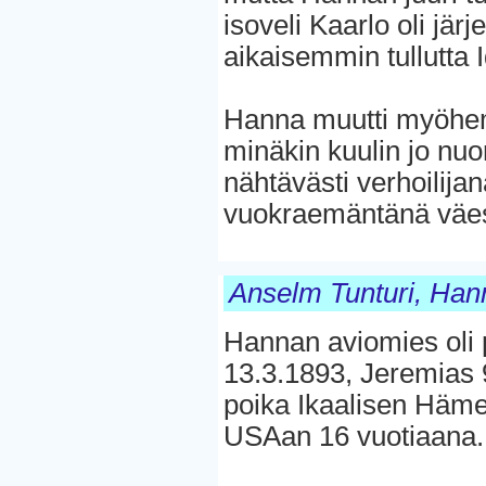
isoveli Kaarlo oli jä
aikaisemmin tullutta I
Hanna muutti myöhemm
minäkin kuulin jo nuo
nähtävästi verhoilijan
vuokraemäntänä väes
Anselm Tunturi, Han
Hannan aviomies oli 
13.3.1893, Jeremias 
poika Ikaalisen Häm
USAan 16 vuotiaana.