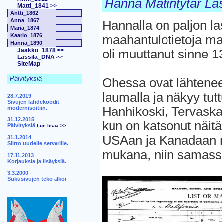
Hanna Matintytär Las
Matti_1841 >>
Antti_1862
Anna_1867
Hannalla on paljon l
Maria_1874
Kaarlo_1876
maahantulotietoja ma
Hanna_1890
Jaakko_1878 >>
oli muuttanut sinne 
Lassila_DNA >>
SiteMap
Päivityksiä
Ohessa ovat lähteneet
laumalla ja näkyy tut
28.7.2019
Sivujen lähdekoodit
modernisoitiin.
Hanhikoski, Tervaska
31.12.2015
kun on katsonut näitä 
Päivityksiä
Lue lisää >>
USAan ja Kanadaan nii
31.1.2014
Siirto uudelle serverille.
mukana, niin samassa
17.11.2013
Korjauksia ja lisäyksiä.
3.3.2000
Sukusivujen teko alkoi