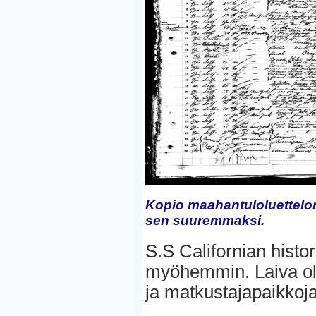
Kopio maahantuloluettelon
sen suuremmaksi.
S.S Californian hist
myöhemmin. Laiva oli 
ja matkustajapaikkoja