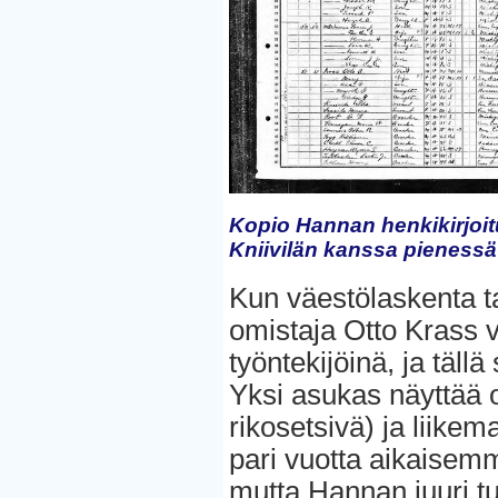
Kopio Hannan henkikirjoitu
Kniivilän kanssa pienessä
Kun väestölaskenta t
omistaja Otto Krass 
työntekijöinä, ja täl
Yksi asukas näyttää o
rikosetsivä) ja liikem
pari vuotta aikaisemmi
mutta Hannan juuri tu