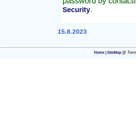
password by contacti
.
Security
15.8.2023
@ Tommi
Home |
SiteMap