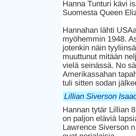
Hanna Tunturi kävi is
Suomesta Queen Eliza
Hannahan lähti USAan
myöhemmin 1948. Ast
jotenkin näin tyyliins
muuttunut mitään ne
vielä seinässä. No sä
Amerikassahan tapahtu
tuli sitten sodan jälk
Lillian Siverson Isa
Hannan tytär Lillian 8
on paljon eläviä laps
Lawrence Siverson n.