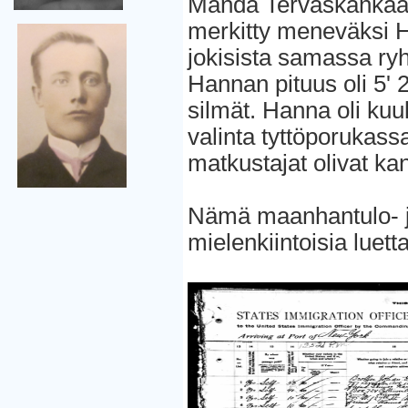
Manda Tervaskankaall
merkitty meneväksi H
jokisista samassa r
Hannan pituus oli 5' 
silmät. Hanna oli kuu
valinta tyttöporukass
matkustajat olivat ka
Nämä maanhantulo- ja
mielenkiintoisia lue