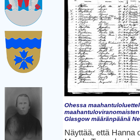
Ohessa maahantuloluett
maahantuloviranomaisten m
Glasgow määränpäänä New
Näyttää, että Hanna o