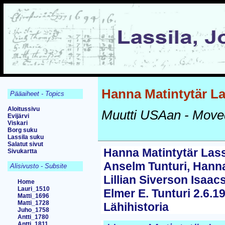
Hanna Matintytär Las
Pääaiheet - Topics
Aloitussivu
Muutti USAan - Move
Evijärvi
Viskari
Borg suku
Lassila suku
Salatut sivut
Hanna Matintytär Lassi
Sivukartta
Anselm Tunturi, Hann
Alisivusto - Subsite
Lillian Siverson Isaac
Home
Lauri_1510
Elmer E. Tunturi 2.6.
Matti_1696
Matti_1728
Lähihistoria
Juho_1758
Antti_1780
Antti_1811