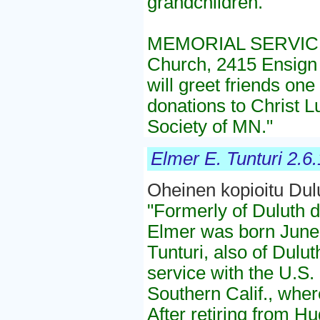
grandchildren.
MEMORIAL SERVICE:2 
Church, 2415 Ensign S
will greet friends one 
donations to Christ 
Society of MN."
Elmer E. Tunturi 2.6
Oheinen kopioitu Dul
"Formerly of Duluth d
Elmer was born June 
Tunturi, also of Dulut
service with the U.S.
Southern Calif., wher
After retiring from H