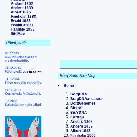
Anders 1802
Anders 1839
Albert 1885
Finnholm 1888
Ewald 1922
EwaldLapset
Hannele 1953
SiteMap
Päivityksiä
28.7.2019
Sivujen lähdekoodit
modernisoitiin.
31.12.2015
Päivityksiä
Lue lisää >>
Borg Suku Site Map
31.1.2014
Siirto uudelle serverille.
Home
17.11.2013
Korjauksia ja lisäyksiä.
BorgDNA
BorgDNAancestor
3.3.2000
BorgGenomes
Sukusivujen teko alkoi
Birkarl
BigYDNA
Karttoja
Anders 1802
Anders 1839
Albert 1885
Finnholm 1888