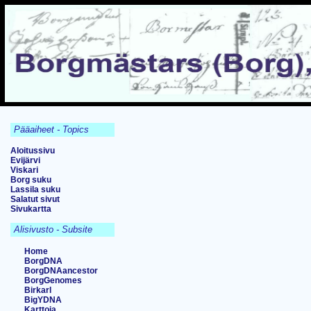
Pääaiheet - Topics
Aloitussivu
Evijärvi
Viskari
Borg suku
Lassila suku
Salatut sivut
Sivukartta
Alisivusto - Subsite
Home
BorgDNA
BorgDNAancestor
BorgGenomes
Birkarl
BigYDNA
Karttoja