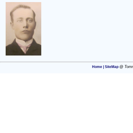
@ Tommi
Home |
SiteMap