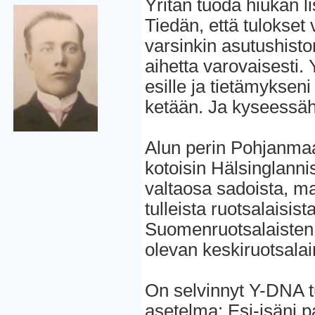
Yritän tuoda hiukan l
Tiedän, että tulokset
varsinkin asutushisto
aihetta varovaisesti. 
esille ja tietämyksen
ketään. Ja kyseessäh
Alun perin Pohjanmaall
kotoisin Hälsinglann
valtaosa sadoista, m
tulleista ruotsalaisist
Suomenruotsalaisten m
olevan keskiruotsala
On selvinnyt Y-DNA t
asetelma: Esi-isäni 