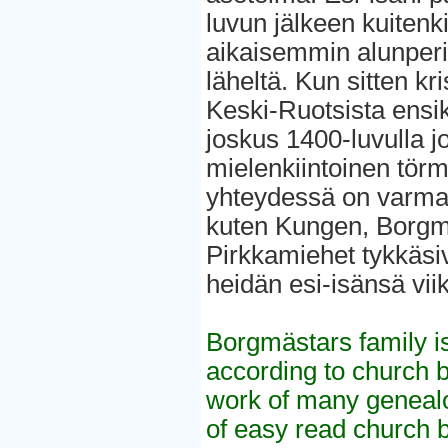
luvun jälkeen kuitenki
aikaisemmin alunper
läheltä. Kun sitten kri
Keski-Ruotsista ensi
joskus 1400-luvulla j
mielenkiintoinen tör
yhteydessä on varmaan
kuten Kungen, Borgmä
Pirkkamiehet tykkäsivä
heidän esi-isänsä viik
Borgmästars family i
according to church b
work of many genealo
of easy read church 