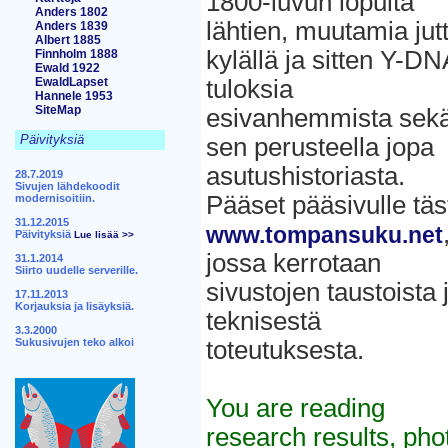
1800-luvun lopulta
Anders 1802
lähtien, muutamia jut
Anders 1839
Albert 1885
kylällä ja sitten Y-DN
Finnholm 1888
Ewald 1922
EwaldLapset
tuloksia
Hannele 1953
SiteMap
esivanhemmista sek
Päivityksiä
sen perusteella jopa
asutushistoriasta.
28.7.2019
Sivujen lähdekoodit
Pääset pääsivulle täs
modernisoitiin.
31.12.2015
www.tompansuku.net
Päivityksiä
Lue lisää >>
jossa kerrotaan
31.1.2014
Siirto uudelle serverille.
sivustojen taustoista 
17.11.2013
Korjauksia ja lisäyksiä.
teknisestä
3.3.2000
Sukusivujen teko alkoi
toteutuksesta.
You are reading
research results, pho