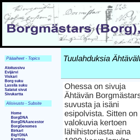
Tuulahduksia Ähtävält
Pääaiheet - Topics
Aloitussivu
Evijärvi
Viskari
Borg suku
Ohessa on sivuja
Lassila suku
Salatut sivut
Ähtävän Borgmästar
Sivukartta
suvusta ja isäni
Alisivusto - Subsite
esipolvista. Sitten on
Home
BorgDNA
valokuvia kertoen
BorgDNAancestor
BorgGenomes
lähihistoriasta aina
Birkarl
BigYDNA
Karttoja